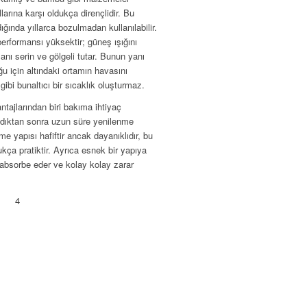
arına karşı oldukça dirençlidir. Bu
dığında yıllarca bozulmadan kullanılabilir.
rformansı yüksektir; güneş ışığını
lanı serin ve gölgeli tutar. Bunun yanı
ğu için altındaki ortamın havasını
gibi bunaltıcı bir sıcaklık oluşturmaz.
tajlarından biri bakıma ihtiyaç
ldıktan sonra uzun süre yenilenme
me yapısı hafiftir ancak dayanıklıdır, bu
kça pratiktir. Ayrıca esnek bir yapıya
i absorbe eder ve kolay kolay zarar