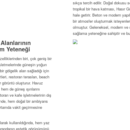
sıkça tercih edilir. Doğal dokusu
tropikal bir hava katması, Hasır Gö
hale getirir. Beton ve modern yap
bir atmosfer oluşturmak isteyenler
olmuştur. Geleneksel, modern ve 
sağlama yeteneğine sahiptir ve bu
 Alanlarının
um Yeteneği
lliklerinden biri, çok geniş bir
işletmelerinde güneşin yoğun
r gölgelik alan sağladığı için
tleri, restoran terasları, beach
ir görüntü oluşturur. Havuz
 hem de güneş ışınlarını
oran ve kafe işletmelerinin dış
inde, hem doğal bir ambiyans
 ortamda vakit geçirmesine
larak kullanıldığında, hem yaz
 verandanın estetik görünümünü