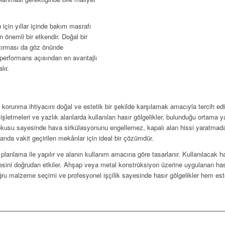
için yıllar içinde bakım masrafı
 önemli bir etkendir. Doğal bir
tırması da göz önünde
-performans açısından en avantajlı
lır.
 korunma ihtiyacını doğal ve estetik bir şekilde karşılamak amacıyla tercih e
l işletmeleri ve yazlık alanlarda kullanılan hasır gölgelikler, bulunduğu ortama
dokusu sayesinde hava sirkülasyonunu engellemez, kapalı alan hissi yaratmadan 
landa vakit geçirilen mekânlar için ideal bir çözümdür.
planlama ile yapılır ve alanın kullanım amacına göre tasarlanır. Kullanılacak ha
sini doğrudan etkiler. Ahşap veya metal konstrüksiyon üzerine uygulanan has
oğru malzeme seçimi ve profesyonel işçilik sayesinde hasır gölgelikler hem es