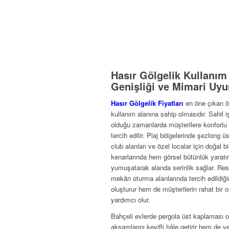
Hasır Gölgelik Kullanım
Genişliği ve Mimari Uy
Hasır Gölgelik Fiyatları
en öne çıkan öze
kullanım alanına sahip olmasıdır. Sahil 
olduğu zamanlarda müşterilere konforlu bi
tercih edilir. Plaj bölgelerinde şezlong üs
club alanları ve özel localar için doğal b
kenarlarında hem görsel bütünlük yaratır
yumuşatarak alanda serinlik sağlar. Rest
mekân oturma alanlarında tercih edildiğ
oluşturur hem de müşterilerin rahat bir
yardımcı olur.
Bahçeli evlerde pergola üst kaplaması o
akşamlarını keyifli hâle getirir hem de