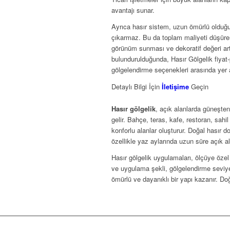
avantajı sunar.
Ayrıca hasır sistem, uzun ömürlü olduğu 
çıkarmaz. Bu da toplam maliyeti düşüren
görünüm sunması ve dekoratif değeri ar
bulundurulduğunda, Hasır Gölgelik fiyat
gölgelendirme seçenekleri arasında yer a
Detaylı Bilgi İçin
İletişime
Geçin
Hasır gölgelik
, açık alanlarda güneşten
gelir. Bahçe, teras, kafe, restoran, sahi
konforlu alanlar oluşturur. Doğal hasır 
özellikle yaz aylarında uzun süre açık a
Hasır gölgelik uygulamaları, ölçüye özel 
ve uygulama şekli, gölgelendirme seviye
ömürlü ve dayanıklı bir yapı kazanır. D