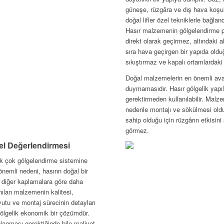
güneşe, rüzgâra ve dış hava koşull
doğal lifler özel tekniklerle bağlan
Hasır malzemenin gölgelendirme pe
direkt olarak geçirmez, altındaki a
sıra hava geçirgen bir yapıda oldu
sıkıştırmaz ve kapalı ortamlardaki 
Doğal malzemelerin en önemli avan
duymamasıdır. Hasır gölgelik yapı
gerektirmeden kullanılabilir. Malze
nedenle montajı ve sökülmesi oldu
sahip olduğu için rüzgârın etkisin
görmez.
nel Değerlendirmesi
ek çok gölgelendirme sistemine
nemli nedeni, hasırın doğal bir
n diğer kaplamalara göre daha
nılan malzemenin kalitesi,
utu ve montaj sürecinin detayları
Gölgelik ekonomik bir çözümdür.
planması gerektiğinde bile maliyet