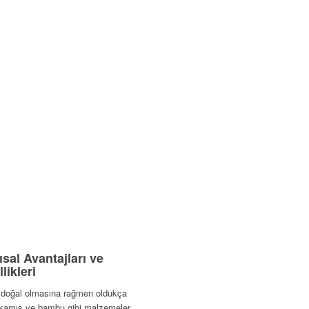
ısal Avantajları ve
likleri
 doğal olmasına rağmen oldukça
z, kamış ve bambu gibi malzemeler