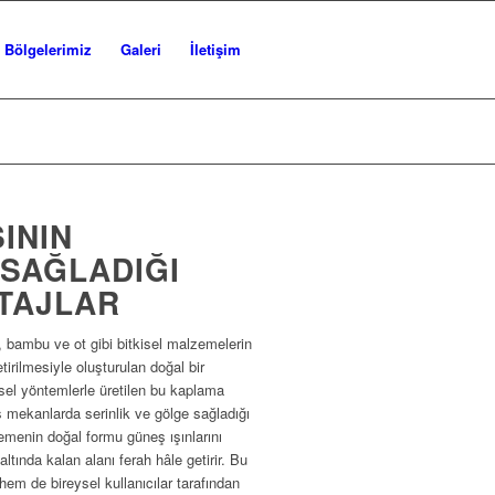
Bölgelerimiz
Galeri
İletişim
ININ
SAĞLADIĞI
TAJLAR
, bambu ve ot gibi bitkisel malzemelerin
etirilmesiyle oluşturulan doğal bir
sel yöntemlerle üretilen bu kaplama
ış mekanlarda serinlik ve gölge sağladığı
zemenin doğal formu güneş ışınlarını
e altında kalan alanı ferah hâle getirir. Bu
hem de bireysel kullanıcılar tarafından