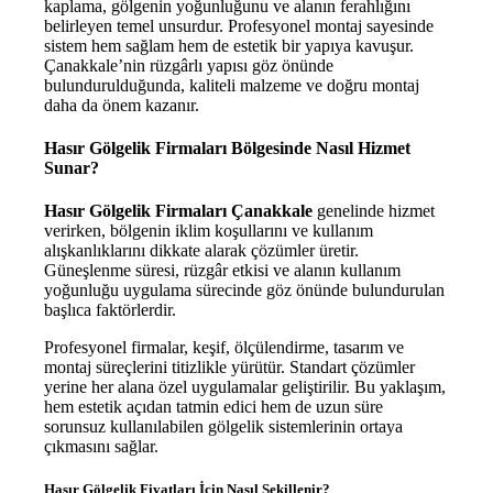
kaplama, gölgenin yoğunluğunu ve alanın ferahlığını
belirleyen temel unsurdur. Profesyonel montaj sayesinde
sistem hem sağlam hem de estetik bir yapıya kavuşur.
Çanakkale’nin rüzgârlı yapısı göz önünde
bulundurulduğunda, kaliteli malzeme ve doğru montaj
daha da önem kazanır.
Hasır Gölgelik Firmaları Bölgesinde Nasıl Hizmet
Sunar?
Hasır Gölgelik Firmaları Çanakkale
genelinde hizmet
verirken, bölgenin iklim koşullarını ve kullanım
alışkanlıklarını dikkate alarak çözümler üretir.
Güneşlenme süresi, rüzgâr etkisi ve alanın kullanım
yoğunluğu uygulama sürecinde göz önünde bulundurulan
başlıca faktörlerdir.
Profesyonel firmalar, keşif, ölçülendirme, tasarım ve
montaj süreçlerini titizlikle yürütür. Standart çözümler
yerine her alana özel uygulamalar geliştirilir. Bu yaklaşım,
hem estetik açıdan tatmin edici hem de uzun süre
sorunsuz kullanılabilen gölgelik sistemlerinin ortaya
çıkmasını sağlar.
Hasır Gölgelik Fiyatları İçin Nasıl Şekillenir?