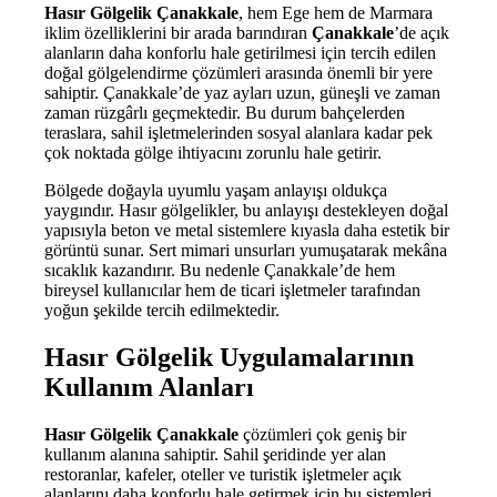
Hasır Gölgelik Çanakkale
, hem Ege hem de Marmara
iklim özelliklerini bir arada barındıran
Çanakkale
’de açık
alanların daha konforlu hale getirilmesi için tercih edilen
doğal gölgelendirme çözümleri arasında önemli bir yere
sahiptir. Çanakkale’de yaz ayları uzun, güneşli ve zaman
zaman rüzgârlı geçmektedir. Bu durum bahçelerden
teraslara, sahil işletmelerinden sosyal alanlara kadar pek
çok noktada gölge ihtiyacını zorunlu hale getirir.
Bölgede doğayla uyumlu yaşam anlayışı oldukça
yaygındır. Hasır gölgelikler, bu anlayışı destekleyen doğal
yapısıyla beton ve metal sistemlere kıyasla daha estetik bir
görüntü sunar. Sert mimari unsurları yumuşatarak mekâna
sıcaklık kazandırır. Bu nedenle Çanakkale’de hem
bireysel kullanıcılar hem de ticari işletmeler tarafından
yoğun şekilde tercih edilmektedir.
Hasır Gölgelik Uygulamalarının
Kullanım Alanları
Hasır Gölgelik Çanakkale
çözümleri çok geniş bir
kullanım alanına sahiptir. Sahil şeridinde yer alan
restoranlar, kafeler, oteller ve turistik işletmeler açık
alanlarını daha konforlu hale getirmek için bu sistemleri