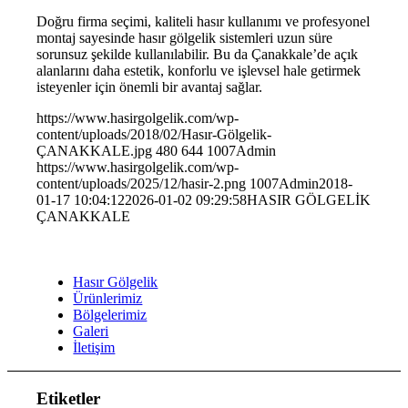
Doğru firma seçimi, kaliteli hasır kullanımı ve profesyonel
montaj sayesinde hasır gölgelik sistemleri uzun süre
sorunsuz şekilde kullanılabilir. Bu da Çanakkale’de açık
alanlarını daha estetik, konforlu ve işlevsel hale getirmek
isteyenler için önemli bir avantaj sağlar.
https://www.hasirgolgelik.com/wp-
content/uploads/2018/02/Hasır-Gölgelik-
ÇANAKKALE.jpg
480
644
1007Admin
https://www.hasirgolgelik.com/wp-
content/uploads/2025/12/hasir-2.png
1007Admin
2018-
01-17 10:04:12
2026-01-02 09:29:58
HASIR GÖLGELİK
ÇANAKKALE
Hasır Gölgelik
Ürünlerimiz
Bölgelerimiz
Galeri
İletişim
Etiketler