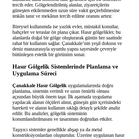
tercih eder. Gölgelendirilmiş alanlar, ziyaretçilerin
güneşten etkilenmeden uzun süre vakit geçirebilmesine
imkân tanır ve mekânın tercih edilme oranını artırır.
Bireysel kullanımda ise yazlık evler, müstakil konutlar,
bahçeler ve teraslar ön plana çıkar. Hasır gölgelikler, bu
alanlarda doğal bir gölge oluşturarak günün her saatinde
rahat bir kullanım sağlar. Çanakkale’nin yeşil dokusu ve
deniz manzarasıyla uyumlu yapısı sayesinde çevreyle
bütünleşen estetik bir görünüm sunar.
Hasır Gölgelik Sistemlerinde Planlama ve
Uygulama Süreci
Çanakkale Hasır Gölgelik
uygulamalarında doğru
planlama, sistemin verimli ve uzun ömürlü olması
açısından büyük önem taşır. İlk aşamada uygulama
yapılacak alanın ölçüleri alınır, güneşin gün içerisindeki
hareketi ve alanın kullanım sıklığı detaylı şekilde analiz
edilir. Bu analizler, gölgelik sisteminin
konumlandırılmasını ve tasarımını doğrudan etkiler.
Taşıyıcı sistemler genellikle ahşap ya da metal
konstrüksiyonlardan oluşturulur. Üzerine uygulanan hasır