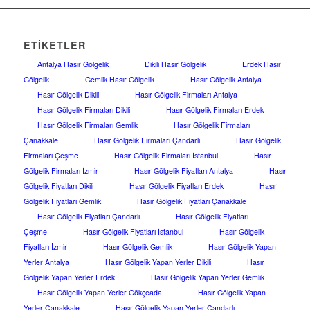
ETIKETLER
Antalya Hasır Gölgelik
Dikili Hasır Gölgelik
Erdek Hasır
Gölgelik
Gemlik Hasır Gölgelik
Hasır Gölgelik Antalya
Hasır Gölgelik Dikili
Hasır Gölgelik Firmaları Antalya
Hasır Gölgelik Firmaları Dikili
Hasır Gölgelik Firmaları Erdek
Hasır Gölgelik Firmaları Gemlik
Hasır Gölgelik Firmaları
Çanakkale
Hasır Gölgelik Firmaları Çandarlı
Hasır Gölgelik
Firmaları Çeşme
Hasır Gölgelik Firmaları İstanbul
Hasır
Gölgelik Firmaları İzmir
Hasır Gölgelik Fiyatları Antalya
Hasır
Gölgelik Fiyatları Dikili
Hasır Gölgelik Fiyatları Erdek
Hasır
Gölgelik Fiyatları Gemlik
Hasır Gölgelik Fiyatları Çanakkale
Hasır Gölgelik Fiyatları Çandarlı
Hasır Gölgelik Fiyatları
Çeşme
Hasır Gölgelik Fiyatları İstanbul
Hasır Gölgelik
Fiyatları İzmir
Hasır Gölgelik Gemlik
Hasır Gölgelik Yapan
Yerler Antalya
Hasır Gölgelik Yapan Yerler Dikili
Hasır
Gölgelik Yapan Yerler Erdek
Hasır Gölgelik Yapan Yerler Gemlik
Hasır Gölgelik Yapan Yerler Gökçeada
Hasır Gölgelik Yapan
Yerler Çanakkale
Hasır Gölgelik Yapan Yerler Çandarlı