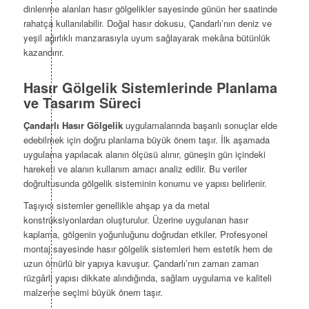
dinlenme alanları hasır gölgelikler sayesinde günün her saatinde
rahatça kullanılabilir. Doğal hasır dokusu, Çandarlı’nın deniz ve
yeşil ağırlıklı manzarasıyla uyum sağlayarak mekâna bütünlük
kazandırır.
Hasır Gölgelik Sistemlerinde Planlama
ve Tasarım Süreci
Çandarlı Hasır Gölgelik
uygulamalarında başarılı sonuçlar elde
edebilmek için doğru planlama büyük önem taşır. İlk aşamada
uygulama yapılacak alanın ölçüsü alınır, güneşin gün içindeki
hareketi ve alanın kullanım amacı analiz edilir. Bu veriler
doğrultusunda gölgelik sisteminin konumu ve yapısı belirlenir.
Taşıyıcı sistemler genellikle ahşap ya da metal
konstrüksiyonlardan oluşturulur. Üzerine uygulanan hasır
kaplama, gölgenin yoğunluğunu doğrudan etkiler. Profesyonel
montaj sayesinde hasır gölgelik sistemleri hem estetik hem de
uzun ömürlü bir yapıya kavuşur. Çandarlı’nın zaman zaman
rüzgârlı yapısı dikkate alındığında, sağlam uygulama ve kaliteli
malzeme seçimi büyük önem taşır.