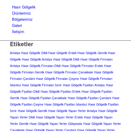
Hasır Gölgelik
Ürünlerimiz
Bölgelerimiz
Galeri
İletişim
Etiketler
Antalya Hasır Gölgelik
Dikili Hasır Gölgelik
Erdek Hasır Gölgelik
Gemlik Hasır
Gölgelik
Hasır Gölgelik Antalya
Hasır Gölgelik Dikili
Hasır Gölgelik Firmaları
Antalya
Hasır Gölgelik Firmaları Dikili
Hasır Gölgelik Firmaları Erdek
Hasır
Gölgelik Firmaları Gemlik
Hasır Gölgelik Firmaları Çanakkale
Hasır Gölgelik
Firmaları Çandarlı
Hasır Gölgelik Firmaları Çeşme
Hasır Gölgelik Firmaları
İstanbul
Hasır Gölgelik Firmaları İzmir
Hasır Gölgelik Fiyatları Antalya
Hasır
Gölgelik Fiyatları Dikili
Hasır Gölgelik Fiyatları Erdek
Hasır Gölgelik Fiyatları
Gemlik
Hasır Gölgelik Fiyatları Çanakkale
Hasır Gölgelik Fiyatları Çandarlı
Hasır
Gölgelik Fiyatları Çeşme
Hasır Gölgelik Fiyatları İstanbul
Hasır Gölgelik Fiyatları
İzmir
Hasır Gölgelik Gemlik
Hasır Gölgelik Yapan Yerler Antalya
Hasır Gölgelik
Yapan Yerler Dikili
Hasır Gölgelik Yapan Yerler Erdek
Hasır Gölgelik Yapan
Yerler Gemlik
Hasır Gölgelik Yapan Yerler Gökçeada
Hasır Gölgelik Yapan Yerler
Çanakkale
Hasır Gölgelik Yapan Yerler Çandarlı
Hasır Gölgelik Yapan Yerler