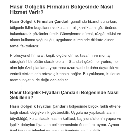
Hasır Gölgelik Firmaları Bölgesinde Nasıl
Hizmet Verir?
Hasır Gölgelik Firmaları Çandarlı
genelinde hizmet sunarken,
bölgenin iklim koşullarını ve kullanım alışkanlıklarını göz önünde
bulundurarak çözümler üretir. Güneşlenme süresi, rüzgâr etkisi ve
alanın kullanım yoğunluğu, uygulama sürecinde dikkate alınan
temel faktörlerdir.
Profesyonel firmalar, keşif, ölçülendirme, tasarım ve montaj
süreçlerini bir bütün olarak ele alır. Standart çözümler yerine, her
alan için özel planlama yapılması uzun vadede daha dayanıklı ve
verimli sistemlerin ortaya çıkmasını sağlar. Bu yaklaşım, kullanıcı
memnuniyetini de doğrudan etkiler.
Hasır Gölgelik Fiyatları Çandarlı Bölgesinde Nasıl
Şekillenir?
Hasır Gölgelik Fiyatları Çandarlı
bölgesinde birçok farklı etkene
bağlı olarak değişkenlik gösterebilir. Uygulama yapılacak alanın
büyüklüğü, kullanılacak hasırın kalitesi, taşıyıcı sistemin yapısı ve
işçilik detayları fiyatların belirlenmesinde önemli rol oynar. Ayrıca
özel tasarım talepleri de maliyet üzerinde etkili olabilir.