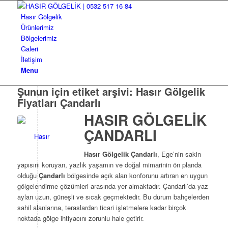
Hasır Gölgelik
Ürünlerimiz
Bölgelerimiz
Galeri
İletişim
Menu
Şunun için etiket arşivi:
Hasır Gölgelik
Fiyatları Çandarlı
HASIR GÖLGELİK
ÇANDARLI
Hasır Gölgelik Çandarlı
, Ege’nin sakin
yapısını koruyan, yazlık yaşamın ve doğal mimarinin ön planda
olduğu
Çandarlı
bölgesinde açık alan konforunu artıran en uygun
gölgelendirme çözümleri arasında yer almaktadır. Çandarlı’da yaz
ayları uzun, güneşli ve sıcak geçmektedir. Bu durum bahçelerden
sahil alanlarına, teraslardan ticari işletmelere kadar birçok
noktada gölge ihtiyacını zorunlu hale getirir.